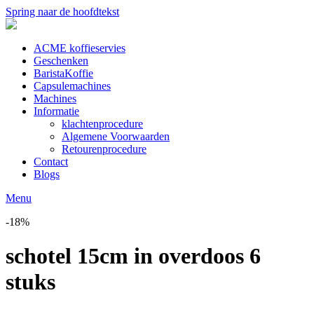
Spring naar de hoofdtekst
ACME koffieservies
Geschenken
BaristaKoffie
Capsulemachines
Machines
Informatie
klachtenprocedure
Algemene Voorwaarden
Retourenprocedure
Contact
Blogs
Menu
-18%
schotel 15cm in overdoos 6
stuks